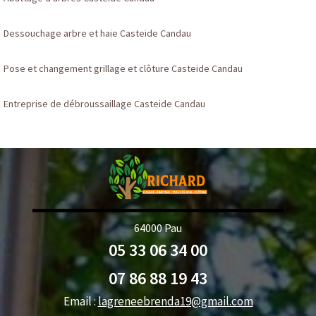
Dessouchage arbre et haie Casteide Candau
Pose et changement grillage et clôture Casteide Candau
Entreprise de débroussaillage Casteide Candau
64000 Pau
05 33 06 34 00
07 86 88 19 43
Email :
lagreneebrenda19@gmail.com