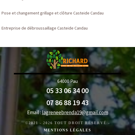
Pose et changement grillage et clôture Casteide Candau
Entreprise de débroussaillage Casteide Candau
64000 Pau
05 33 06 34 00
07 86 88 19 43
Email :
lagreneebrenda19@gmail.com
©2021 - 2026 TOUT DROIT RÉSERVÉ -
MENTIONS LÉGALES