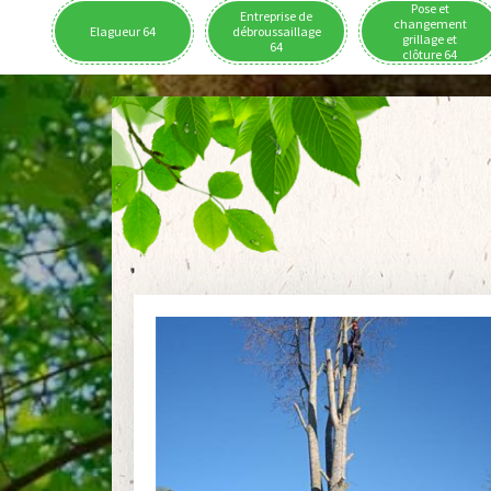
Pose et
Entreprise de
changement
Elagueur 64
débroussaillage
grillage et
64
clôture 64