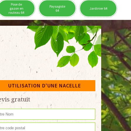
Pose de
Paysagiste
gazon en
Jardinier 64
64
rouleau 64
UTILISATION D'UNE NACELLE
vis gratuit