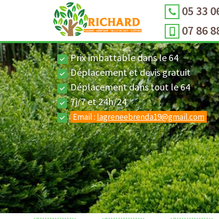
05 33 0
07 86 8
Prix imbattable dans le 64
Déplacement et devis gratuit
Déplacement dans tout le 64
7j/7 et 24h/24
Email :
lagreneebrenda19@gmail.com