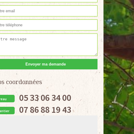
os coordonnées
05 33 06 34 00
reau
07 86 88 19 43
antier