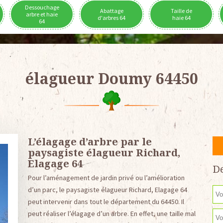
Dessouchage
Abattage
Taille de
arbre et haie
d'arbres 64
haie 64
64
élagueur Doumy 64450
L’élagage d’arbre par le
paysagiste élagueur Richard,
Elagage 64
De
Pour l’aménagement de jardin privé ou l’amélioration
d’un parc, le paysagiste élagueur Richard, Elagage 64
peut intervenir dans tout le département du 64450. Il
peut réaliser l’élagage d’un arbre. En effet, une taille mal