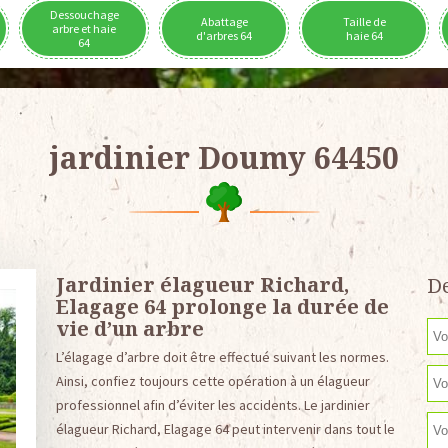
Dessouchage
Abattage
Taille de
arbre et haie
d'arbres 64
haie 64
64
jardinier Doumy 64450
Jardinier élagueur Richard,
De
Elagage 64 prolonge la durée de
vie d’un arbre
L’élagage d’arbre doit être effectué suivant les normes.
Ainsi, confiez toujours cette opération à un élagueur
professionnel afin d’éviter les accidents. Le jardinier
élagueur Richard, Elagage 64 peut intervenir dans tout le