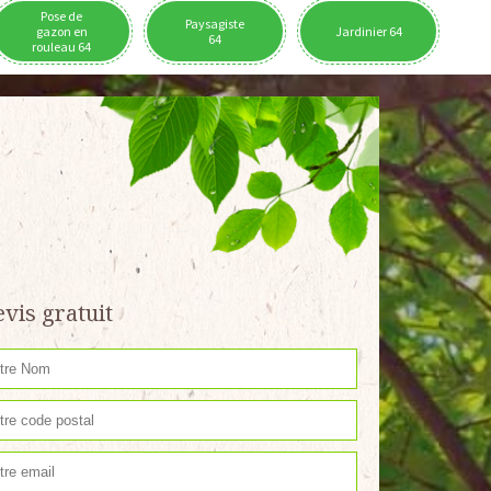
Pose de
Paysagiste
gazon en
Jardinier 64
64
rouleau 64
vis gratuit