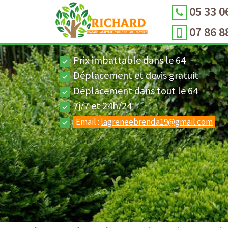
05 33 0
07 86 8
Prix imbattable dans le 64
Déplacement et devis gratuit
Déplacement dans tout le 64
7j/7 et 24h/24
Email :
lagreneebrenda19@gmail.com