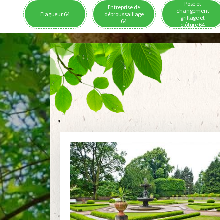
Pose et
Entreprise de
changement
Elagueur 64
débroussaillage
grillage et
64
clôture 64