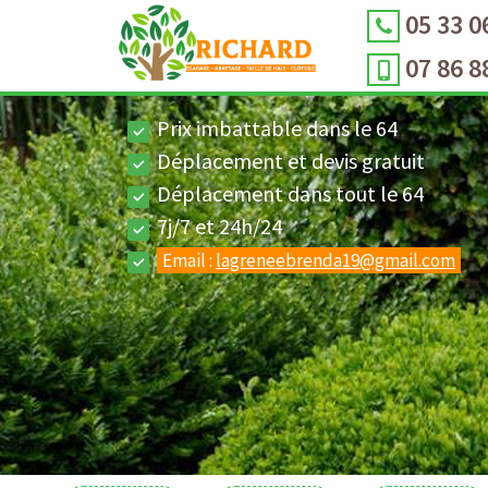
05 33 0
07 86 8
Prix imbattable dans le 64
Déplacement et devis gratuit
Déplacement dans tout le 64
7j/7 et 24h/24
Email :
lagreneebrenda19@gmail.com