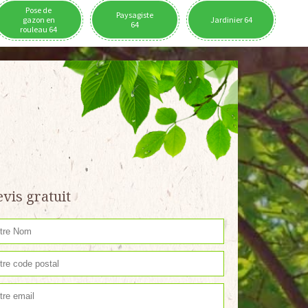
Pose de
Paysagiste
gazon en
Jardinier 64
64
rouleau 64
vis gratuit