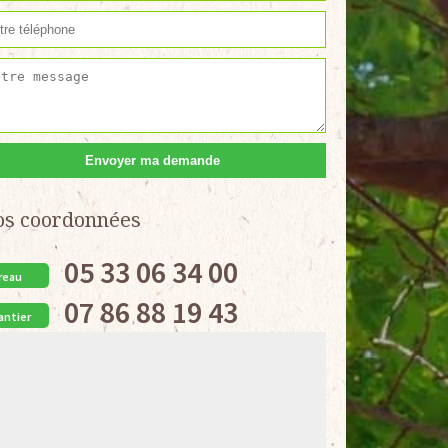
os coordonnées
05 33 06 34 00
reau
07 86 88 19 43
antier