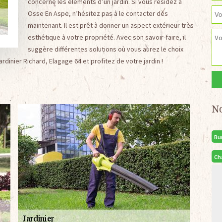
concerne les éléments d’un jardin. Si vous résidez à
Osse En Aspe, n’hésitez pas à le contacter dès
maintenant. Il est prêt à donner un aspect extérieur très
esthétique à votre propriété. Avec son savoir-faire, il
suggère différentes solutions où vous aurez le choix
jardinier Richard, Elagage 64 et profitez de votre jardin !
N
Bu
Ch