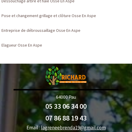
Dessouchage arbre et haie Osse En Aspe
Pose et changement grillage et clôture Osse En Aspe
Entreprise de débroussaillage Osse En Aspe
Elagueur Osse En Aspe
64000 Pau
05 33 06 34 00
07 86 88 19 43
Email :
lagreneebrenda19@gmail.com