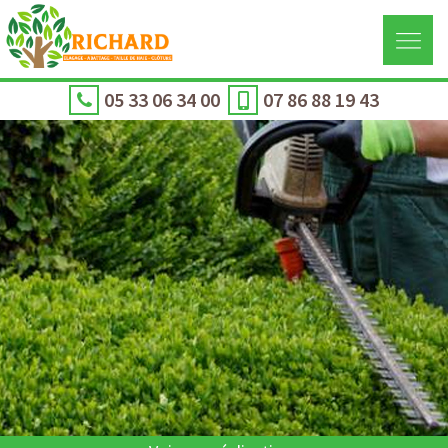
05 33 06 34 00
07 86 88 19 43