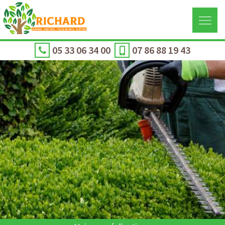
05 33 06 34 00
07 86 88 19 43