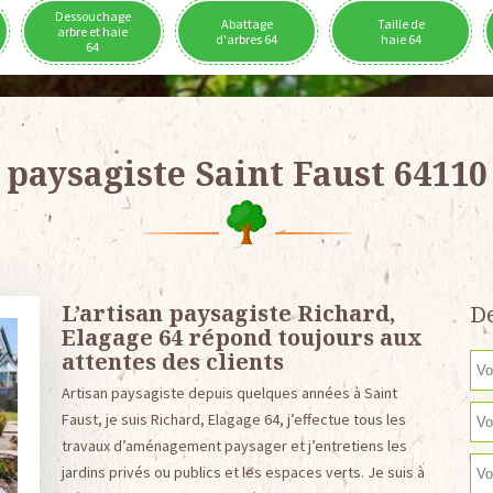
Dessouchage
Abattage
Taille de
arbre et haie
d'arbres 64
haie 64
64
paysagiste Saint Faust 64110
L’artisan paysagiste Richard,
De
Elagage 64 répond toujours aux
attentes des clients
Artisan paysagiste depuis quelques années à Saint
Faust, je suis Richard, Elagage 64, j’effectue tous les
travaux d’aménagement paysager et j’entretiens les
jardins privés ou publics et les espaces verts. Je suis à