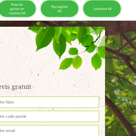
Pose de
Paysagiste
gazon en
Jardinier 64
64
rouleau 64
vis gratuit