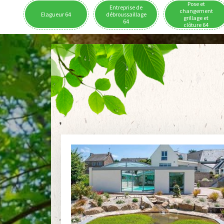
Pose et
Entreprise de
changement
Elagueur 64
débroussaillage
grillage et
64
clôture 64