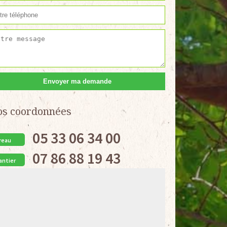
os coordonnées
05 33 06 34 00
reau
07 86 88 19 43
antier