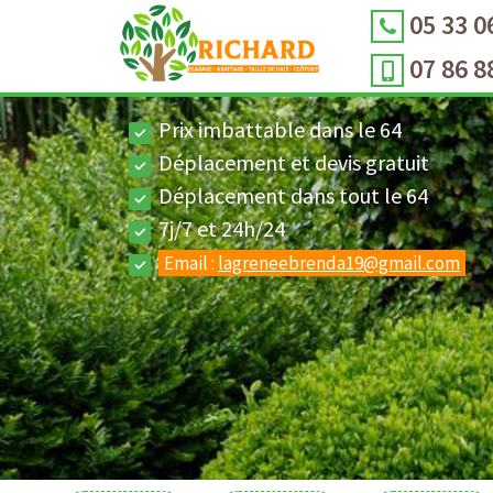
05 33 0
07 86 8
Prix imbattable dans le 64
Déplacement et devis gratuit
Déplacement dans tout le 64
7j/7 et 24h/24
Email :
lagreneebrenda19@gmail.com