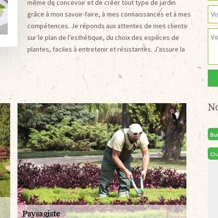
même de concevoir et de créer tout type de jardin
grâce à mon savoir-faire, à mes connaissances et à mes
compétences. Je réponds aux attentes de mes clients
sur le plan de l’esthétique, du choix des espèces de
plantes, faciles à entretenir et résistantes. J’assure la
N
Bu
Ch